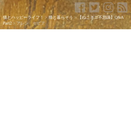
猫とハッピーライフ！
>
猫と暮らそう
>
【ねこネコ不思議】Q&A
Part2
>
アレン セピア
アレン セピア