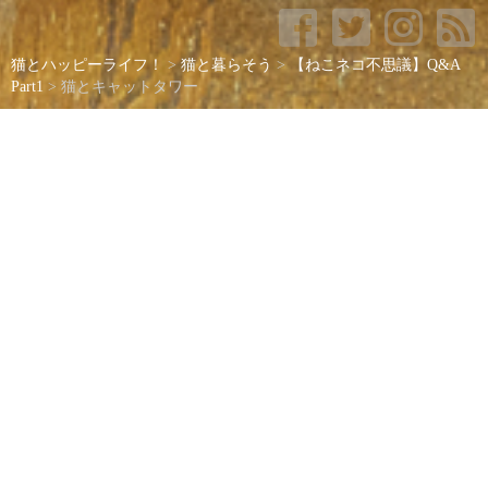
猫とハッピーライフ！
>
猫と暮らそう
>
【ねこネコ不思議】Q&A
Part1
>
猫とキャットタワー
猫とキャットタワー