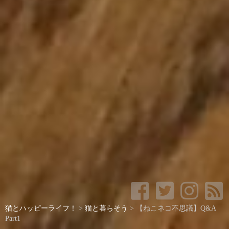
猫とハッピーライフ！
>
猫と暮らそう
>
【ねこネコ不思議】Q&A
Part1