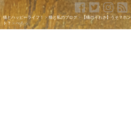
猫とハッピーライフ！
>
猫と私のブログ
>
【猫のうわさ】うそ？ホン
ト？
>
ぺろっ
ぺろっ