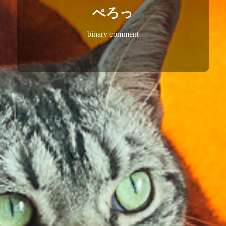
ぺろっ
binary comment