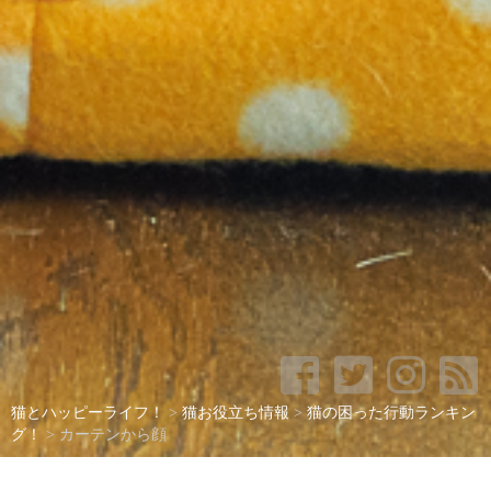
猫とハッピーライフ！
>
猫お役立ち情報
>
猫の困った行動ランキン
グ！
>
カーテンから顔