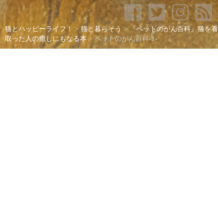
猫とハッピーライフ！
>
猫と暮らそう
>
『ペットのがん百科』猫を看
取った人の癒しにもなる本
>
ペットのがん百科-1-
ペットのがん百科-1-