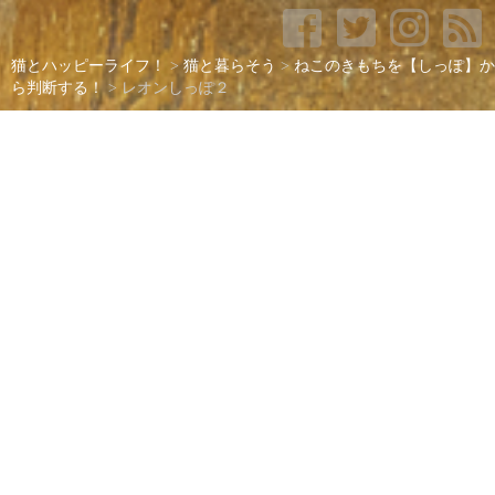
猫とハッピーライフ！
>
猫と暮らそう
>
ねこのきもちを【しっぽ】か
ら判断する！
>
レオンしっぽ２
レオンしっぽ２