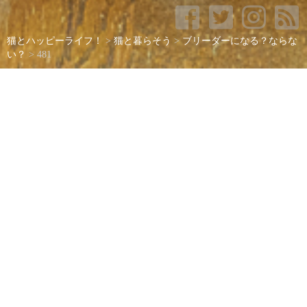
猫とハッピーライフ！
>
猫と暮らそう
>
ブリーダーになる？ならな
い？
>
481
481