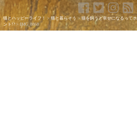
猫とハッピーライフ！
>
猫と暮らそう
>
猫を飼うと幸せになるってホ
ント!?
>
IMG_8868
IMG_8868