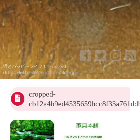
猫とハッピーライフ！
>
cropped-
cb12a4b9ed4535659bcc8f33a761ddb9.jpg
cropped-
cb12a4b9ed4535659bcc8f33a761ddb