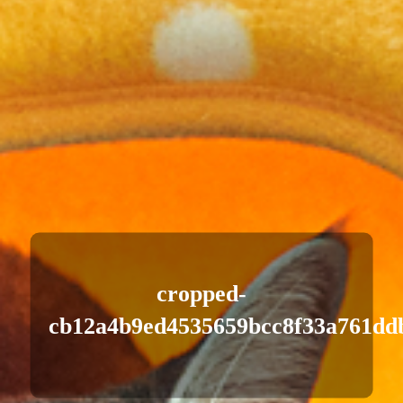
cropped-
cb12a4b9ed4535659bcc8f33a761ddb