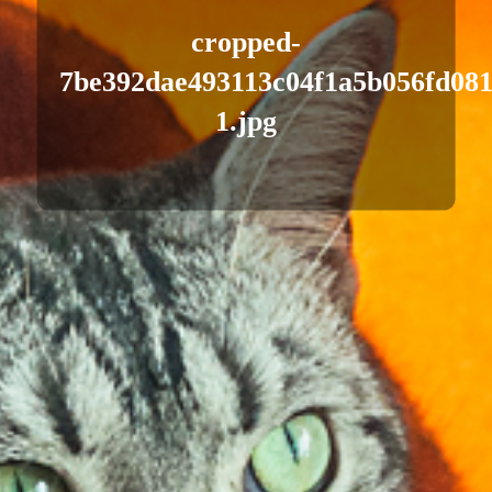
cropped-
7be392dae493113c04f1a5b056fd081
1.jpg