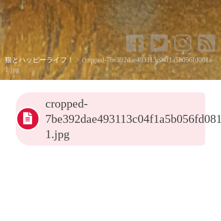
猫とハッピーライフ！
>
cropped-7be392dae493113c04f1a5b056fd081a-
1.jpg
cropped-
7be392dae493113c04f1a5b056fd081
1.jpg