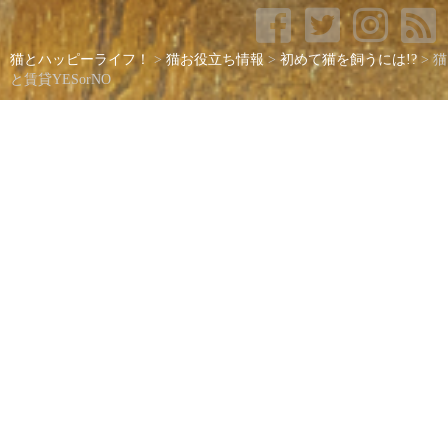
猫とハッピーライフ！
>
猫お役立ち情報
>
初めて猫を飼うには!?
>
猫
と賃貸YESorNO
猫と賃貸YESorNO