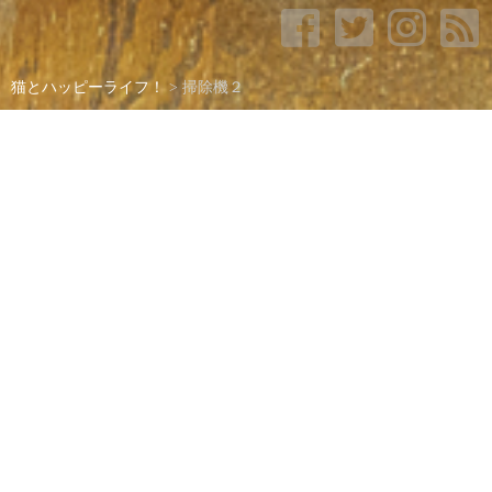
猫とハッピーライフ！
>
掃除機２
掃除機２