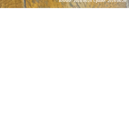
Release: 2018/06/26 Update: 2018/06/26
人気の記事
猫が家にやってき
1
た！注意点は？
初めて猫が家にやってきた
とき、気を付けなければい
けないことがいくつかあり
ます。 そんな ･･･
初めて猫を飼うに
2
は!?
・猫を飼うのに必要なこと
って何ですか？ ・オスとメ
ス、どっちがいい？ ・一人
暮らしでも猫を飼えるの？
･･･
キャットフードの選
3
び方と、食べちゃダ
メなものって ･･･
猫ちゃんにはどんなフード
を与えたらいいでしょう
か？ キャットフードには大
きく分けてカリ ･･･