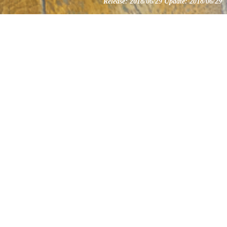
Release: 2018/06/29 Update: 2018/06/29
人気の記事
猫が家にやってき
1
た！注意点は？
初めて猫が家にやってきた
とき、気を付けなければい
けないことがいくつかあり
ます。 そんな ･･･
初めて猫を飼うに
2
は!?
・猫を飼うのに必要なこと
って何ですか？ ・オスとメ
ス、どっちがいい？ ・一人
暮らしでも猫を飼えるの？
･･･
キャットフードの選
3
び方と、食べちゃダ
メなものって ･･･
猫ちゃんにはどんなフード
を与えたらいいでしょう
か？ キャットフードには大
きく分けてカリ ･･･