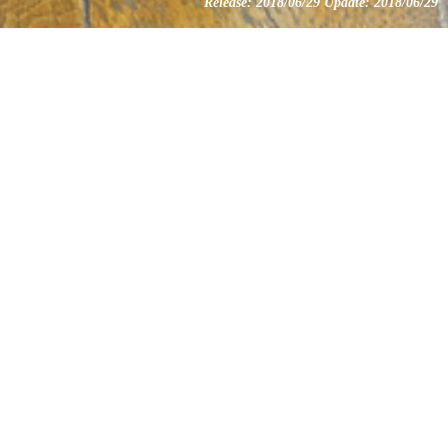
Release: 2018/06/29 Update: 2018/06/29
人気の記事
猫が家にやってき
1
た！注意点は？
初めて猫が家にやってきた
とき、気を付けなければい
けないことがいくつかあり
ます。 そんな ･･･
初めて猫を飼うに
2
は!?
・猫を飼うのに必要なこと
って何ですか？ ・オスとメ
ス、どっちがいい？ ・一人
暮らしでも猫を飼えるの？
･･･
キャットフードの選
3
び方と、食べちゃダ
メなものって ･･･
猫ちゃんにはどんなフード
を与えたらいいでしょう
か？ キャットフードには大
きく分けてカリ ･･･